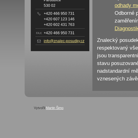
odhady mo
530 02
Odborné 
+420 466 950 731
+420 607 123 146
zaměření
+420 602 431 763
Diagnostik
+420 466 950 731
FAX
Znalecký posude
info@znalec-posudky.cz
respektovaný vše
jsou transparentn
stavu posuzované
nadstandardní měř
vznesených závě
Vytvořil
Martin Šimo