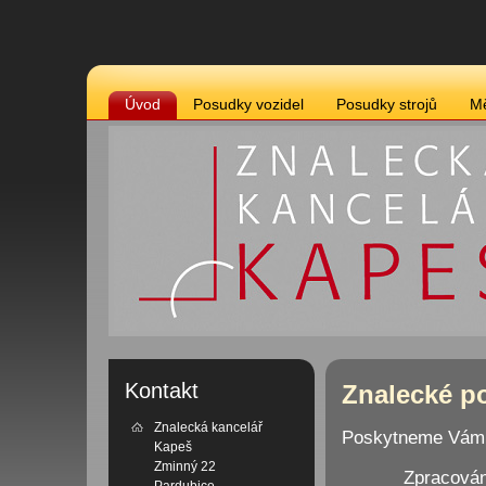
Úvod
Posudky vozidel
Posudky strojů
Mě
Kontakt
Znalecké p
Znalecká kancelář
Poskytneme Vám s
Kapeš
Zminný 22
Zpracován
Pardubice